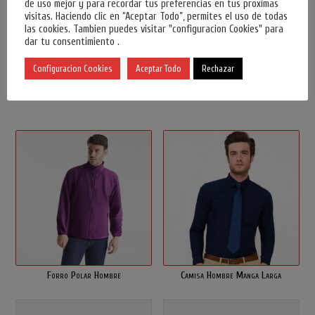
de uso mejor y para recordar tus preferencias en tus proximas
visitas. Haciendo clic en “Aceptar Todo”, permites el uso de todas
Precio disponible solo para
Precio disponible solo para
las cookies. Tambien puedes visitar "configuracion Cookies" para
dar tu consentimiento .
usuarios registrados.
Inicia
usuarios registrados.
Inicia
sesión o Regístrate
sesión o Regístrate
Configuracion Cookies
Aceptar Todo
Rechazar
Forro Polar Hombre
Camisa Hombre Manga Larga