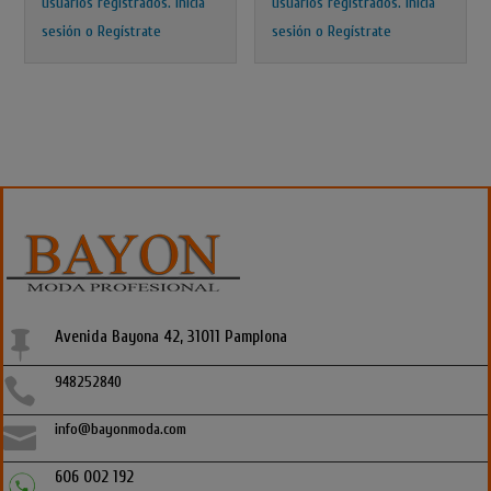
usuarios registrados.
Inicia
usuarios registrados.
Inicia
sesión o Regístrate
sesión o Regístrate
Avenida Bayona 42, 31011 Pamplona

948252840

info@bayonmoda.com

606 002 192