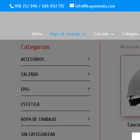
948 252 840 / 606 002 192
info@bayonmoda.com
Inicio
Ropa de Trabajo
Calzado
Colegios
Categorias
Mostrando 
ACCESORIOS
CALZADO
EPIS
ESTETICA
ROPA DE TRABAJO
Casc
SIN CATEGORIZAR