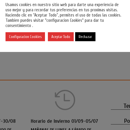
Usamos cookies en nuestro sitio web para darte una experiencia de
uso mejor y para recordar tus preferencias en tus proximas visitas.
 disponible solo para
Precio disponible solo para
Haciendo clic en “Aceptar Todo”, permites el uso de todas las cookies.
os registrados.
Inicia
usuarios registrados.
Inicia
Tambien puedes visitar "configuracion Cookies" para dar tu
consentimiento .
ión o Regístrate
sesión o Regístrate
Configuracion Cookies
Aceptar Todo
Rechazar

Te
Po
7-30/08
Horario de Invierno 01/09-05/07
ADO DE
MAÑANAS DE LUNES A SÁBADO DE