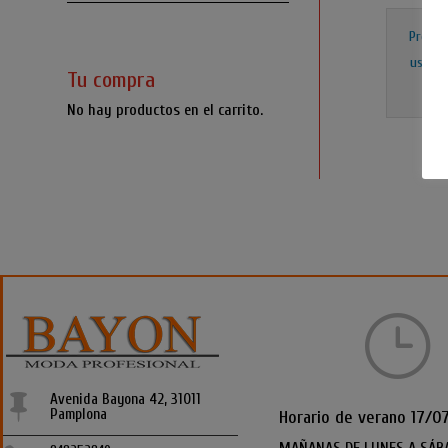
Precio
usuari
Tu compra
ses
No hay productos en el carrito.
}
Avenida Bayona 42, 31011

Pamplona
Horario de verano 17/0
MAÑANAS DE LUNES A SÁB