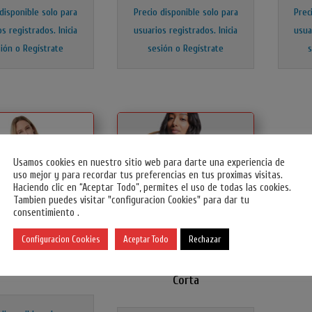
 disponible solo para
Precio disponible solo para
Prec
os registrados.
Inicia
usuarios registrados.
Inicia
usua
ión o Regístrate
sesión o Regístrate
Usamos cookies en nuestro sitio web para darte una experiencia de
uso mejor y para recordar tus preferencias en tus proximas visitas.
Haciendo clic en “Aceptar Todo”, permites el uso de todas las cookies.
Tambien puedes visitar "configuracion Cookies" para dar tu
consentimiento .
Configuracion Cookies
Aceptar Todo
Rechazar
ujer Manga Corta
Polo Poliester Sta. Manga
Corta