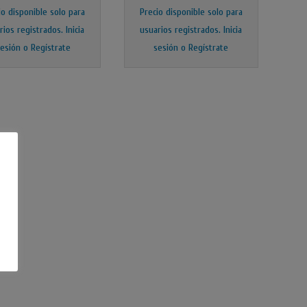
io disponible solo para
Precio disponible solo para
rios registrados.
Inicia
usuarios registrados.
Inicia
sesión o Regístrate
sesión o Regístrate