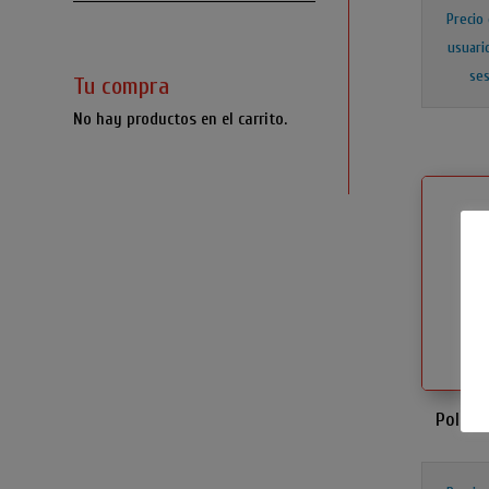
Precio
usuari
ses
Tu compra
No hay productos en el carrito.
Polo M