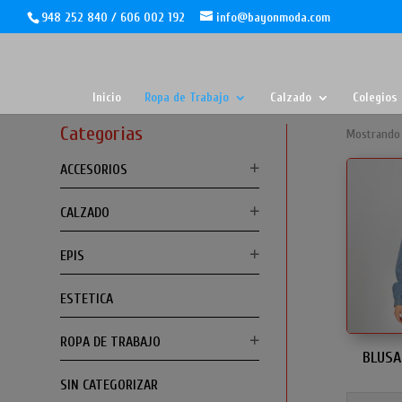
948 252 840 / 606 002 192
info@bayonmoda.com
Inicio
Ropa de Trabajo
Calzado
Colegios
Categorias
Mostrando 
ACCESORIOS
CALZADO
EPIS
ESTETICA
ROPA DE TRABAJO
BLUSA
SIN CATEGORIZAR