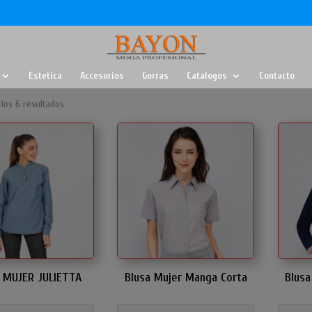
Estetica
Accesorios
Gorras
Catalogos
Contacto
los 6 resultados
 MUJER JULIETTA
Blusa Mujer Manga Corta
Blusa