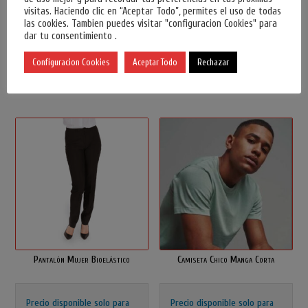
visitas. Haciendo clic en “Aceptar Todo”, permites el uso de todas
Precio disponible solo para
Precio disponible solo para
las cookies. Tambien puedes visitar "configuracion Cookies" para
usuarios registrados.
Inicia
usuarios registrados.
Inicia
dar tu consentimiento .
sesión o Regístrate
sesión o Regístrate
Configuracion Cookies
Aceptar Todo
Rechazar
Pantalón Mujer Bioelástico
Camiseta Chico Manga Corta
Precio disponible solo para
Precio disponible solo para