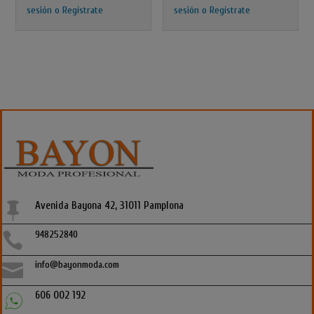
sesión o Regístrate
sesión o Regístrate
Avenida Bayona 42, 31011 Pamplona

948252840

info@bayonmoda.com

606 002 192