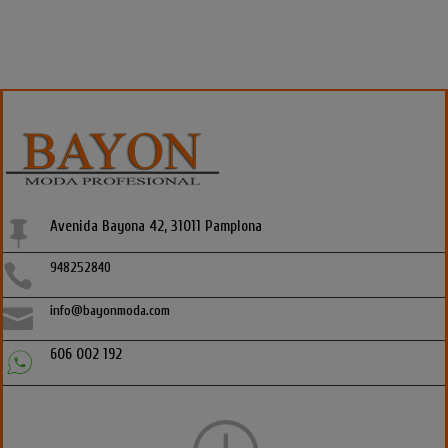
Avenida Bayona 42, 31011 Pamplona

948252840

info@bayonmoda.com

606 002 192