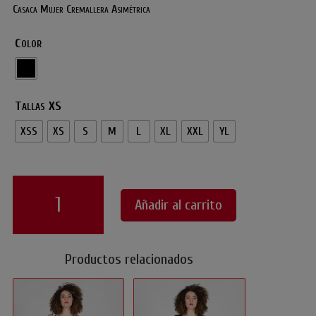
Casaca Mujer Cremallera Asimétrica
Color
Tallas XS
XSS
XS
S
M
L
XL
XXL
YL
Casaca
Mujer
Añadir al carrito
Cremallera
Asimétrica
cantidad
Productos relacionados