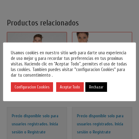
Productos relacionados
Usamos cookies en nuestro sitio web para darte una experiencia
de uso mejor y para recordar tus preferencias en tus proximas
visitas. Haciendo clic en “Aceptar Todo”, permites el uso de todas
las cookies. Tambien puedes visitar "configuracion Cookies" para
dar tu consentimiento .
Configuracion Cookies
Aceptar Todo
Rechazar
Casaca Hombre
Casulla Con Bolsillo 100% Poliester
Precio disponible solo para
Precio disponible solo para
usuarios registrados.
Inicia
usuarios registrados.
Inicia
sesión o Regístrate
sesión o Regístrate