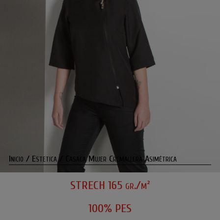
Inicio
/
Estetica
/ Casaca Mujer Cremallera Asimétrica
STRECH 165 gr./m
²
100% PES