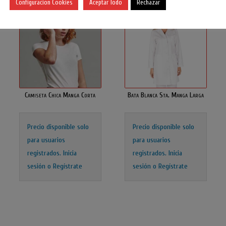
Configuracion Cookies
Aceptar Todo
Rechazar
Camiseta Chica Manga Corta
Bata Blanca Sta. Manga Larga
Precio disponible solo
Precio disponible solo
para usuarios
para usuarios
registrados.
Inicia
registrados.
Inicia
sesión o Regístrate
sesión o Regístrate