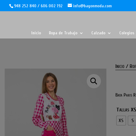
948 252 840 / 606 002 192
info@bayonmoda.com
Inicio
Ropa de Trabajo
Calzado
Colegios
Inicio
/
Rop
Bata Paris R
Tallas X
XS
S