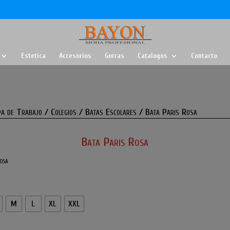
Estetica
Accesorios
Gorras
Catalogos
Contacto
a de Trabajo
/
Colegios
/
Batas Escolares
/ Bata Paris Rosa
Bata Paris Rosa
osa
S
M
L
XL
XXL